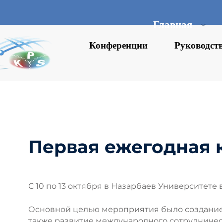
Главная
Конференции
Руководст
Первая ежегодная
С 10 по 13 октября в Назарбаев Университет
Основной целью мероприятия было создание 
также развитие международного сотрудниче