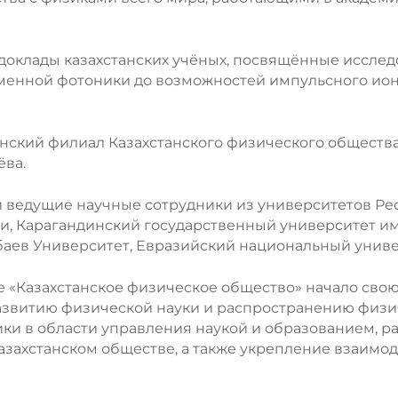
доклады казахстанских учёных, посвящённые исслед
Lost your password?
Remember me
менной фотоники до возможностей импульсного ион
ский филиал Казахстанского физического общества
ёва.
 ведущие научные сотрудники из университетов Рес
 Карагандинский государственный университет имен
аев Университет, Евразийский национальный универ
 «Казахстанское физическое общество» начало сво
звитию физической науки и распространению физич
ики в области управления наукой и образованием, 
захстанском обществе, а также укрепление взаимод